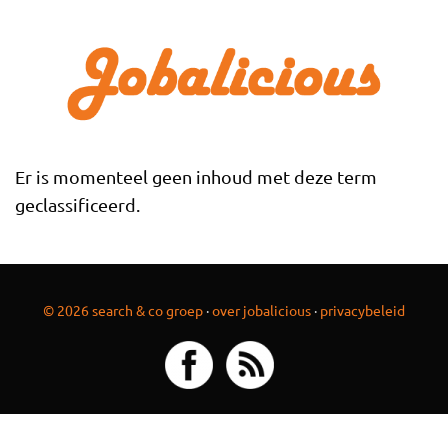
Overslaan en naar de inhoud gaan
Er is momenteel geen inhoud met deze term
geclassificeerd.
© 2026 search & co groep
·
over jobalicious
·
privacybeleid