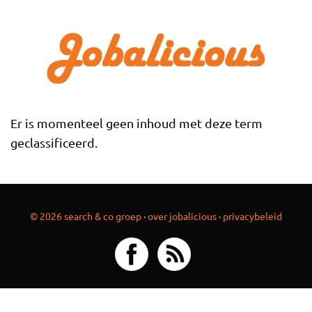
Overslaan en naar de inhoud gaan
Er is momenteel geen inhoud met deze term
geclassificeerd.
© 2026 search & co groep
·
over jobalicious
·
privacybeleid