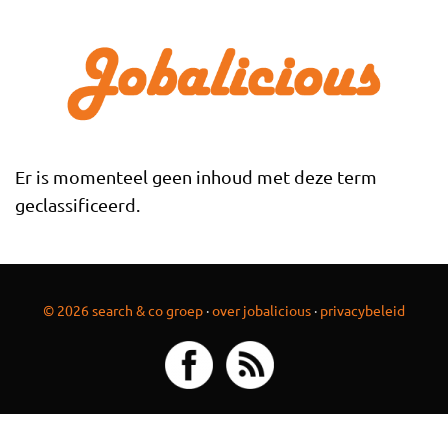
Overslaan en naar de inhoud gaan
Er is momenteel geen inhoud met deze term
geclassificeerd.
© 2026 search & co groep
·
over jobalicious
·
privacybeleid