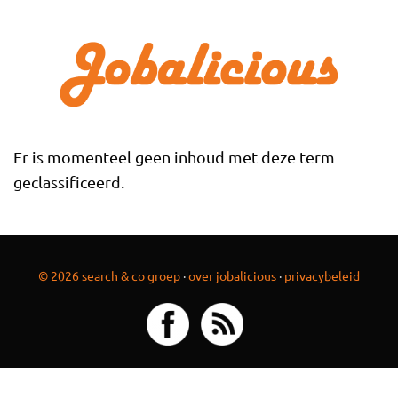
Overslaan en naar de inhoud gaan
Er is momenteel geen inhoud met deze term
geclassificeerd.
© 2026 search & co groep
·
over jobalicious
·
privacybeleid