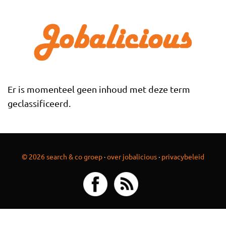
Overslaan en naar de inhoud gaan
Er is momenteel geen inhoud met deze term
geclassificeerd.
© 2026 search & co groep
·
over jobalicious
·
privacybeleid