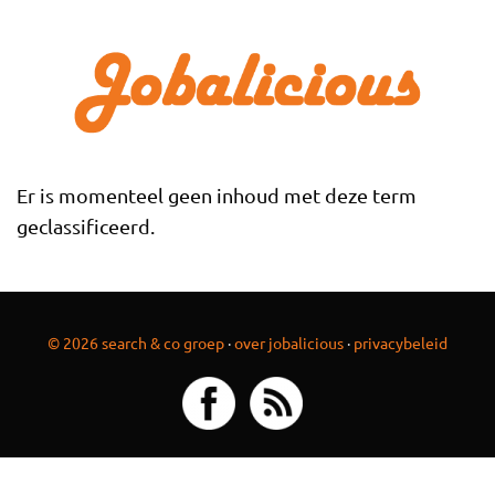
Overslaan en naar de inhoud gaan
Er is momenteel geen inhoud met deze term
geclassificeerd.
© 2026 search & co groep
·
over jobalicious
·
privacybeleid