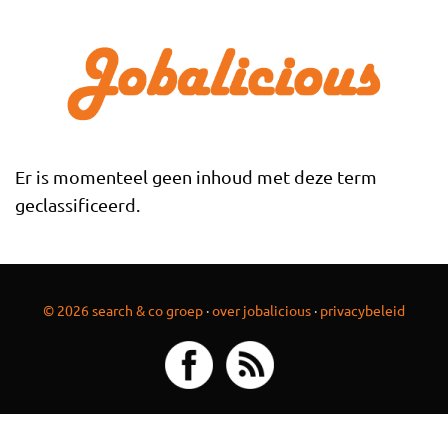
Overslaan en naar de inhoud gaan
Er is momenteel geen inhoud met deze term
geclassificeerd.
© 2026 search & co groep
·
over jobalicious
·
privacybeleid