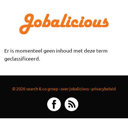
Overslaan en naar de inhoud gaan
Er is momenteel geen inhoud met deze term
geclassificeerd.
© 2026 search & co groep
·
over jobalicious
·
privacybeleid