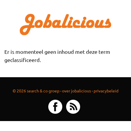
Overslaan en naar de inhoud gaan
Er is momenteel geen inhoud met deze term
geclassificeerd.
© 2026 search & co groep
·
over jobalicious
·
privacybeleid