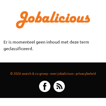
Overslaan en naar de inhoud gaan
Er is momenteel geen inhoud met deze term
geclassificeerd.
© 2026 search & co groep
·
over jobalicious
·
privacybeleid