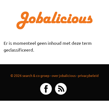
Overslaan en naar de inhoud gaan
Er is momenteel geen inhoud met deze term
geclassificeerd.
© 2026 search & co groep
·
over jobalicious
·
privacybeleid