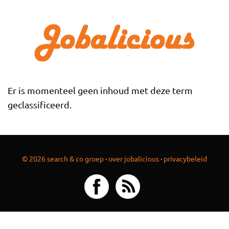
Overslaan en naar de inhoud gaan
Er is momenteel geen inhoud met deze term
geclassificeerd.
© 2026 search & co groep
·
over jobalicious
·
privacybeleid