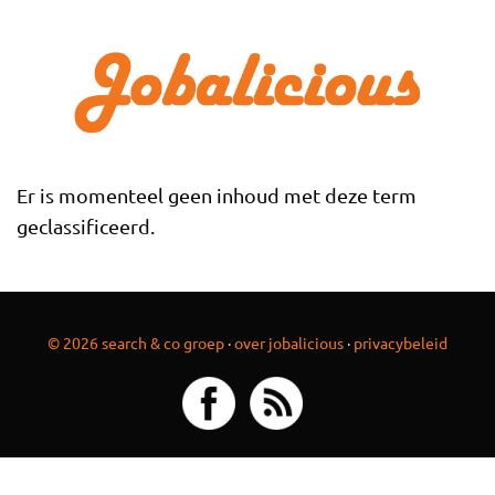
Overslaan en naar de inhoud gaan
Er is momenteel geen inhoud met deze term
geclassificeerd.
© 2026 search & co groep
·
over jobalicious
·
privacybeleid