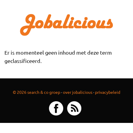
Overslaan en naar de inhoud gaan
Er is momenteel geen inhoud met deze term
geclassificeerd.
© 2026 search & co groep
·
over jobalicious
·
privacybeleid