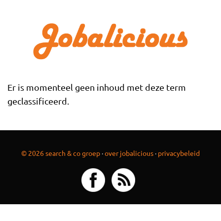
Overslaan en naar de inhoud gaan
Er is momenteel geen inhoud met deze term
geclassificeerd.
© 2026 search & co groep
·
over jobalicious
·
privacybeleid