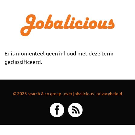
Overslaan en naar de inhoud gaan
Er is momenteel geen inhoud met deze term
geclassificeerd.
© 2026 search & co groep
·
over jobalicious
·
privacybeleid