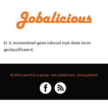
Overslaan en naar de inhoud gaan
Er is momenteel geen inhoud met deze term
geclassificeerd.
© 2026 search & co groep
·
over jobalicious
·
privacybeleid