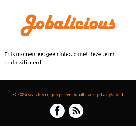
Overslaan en naar de inhoud gaan
Er is momenteel geen inhoud met deze term
geclassificeerd.
© 2026 search & co groep
·
over jobalicious
·
privacybeleid