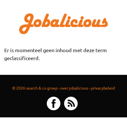
Overslaan en naar de inhoud gaan
Er is momenteel geen inhoud met deze term
geclassificeerd.
© 2026 search & co groep
·
over jobalicious
·
privacybeleid