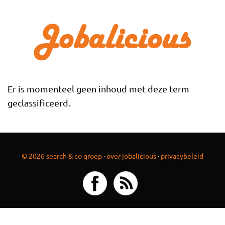
Overslaan en naar de inhoud gaan
Er is momenteel geen inhoud met deze term
geclassificeerd.
© 2026 search & co groep
·
over jobalicious
·
privacybeleid