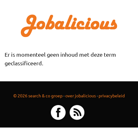
Overslaan en naar de inhoud gaan
Er is momenteel geen inhoud met deze term
geclassificeerd.
© 2026 search & co groep
·
over jobalicious
·
privacybeleid