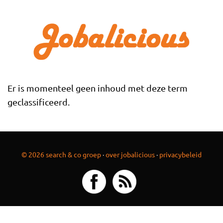
Overslaan en naar de inhoud gaan
Er is momenteel geen inhoud met deze term
geclassificeerd.
© 2026 search & co groep
·
over jobalicious
·
privacybeleid