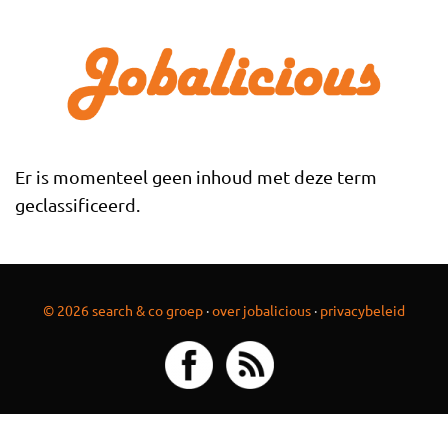
Overslaan en naar de inhoud gaan
Er is momenteel geen inhoud met deze term
geclassificeerd.
© 2026 search & co groep
·
over jobalicious
·
privacybeleid