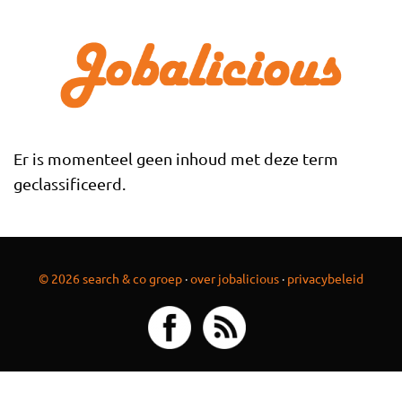
Overslaan en naar de inhoud gaan
Er is momenteel geen inhoud met deze term
geclassificeerd.
© 2026 search & co groep
·
over jobalicious
·
privacybeleid