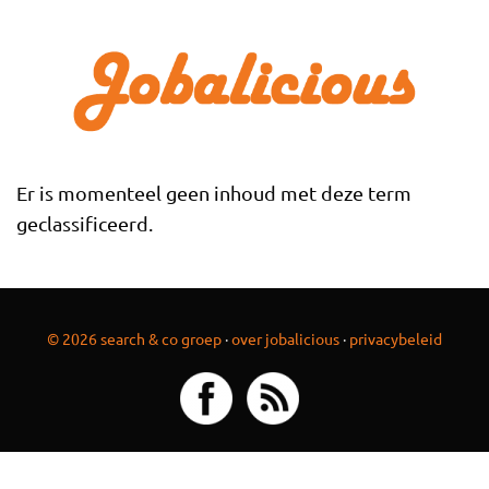
Overslaan en naar de inhoud gaan
Er is momenteel geen inhoud met deze term
geclassificeerd.
© 2026 search & co groep
·
over jobalicious
·
privacybeleid