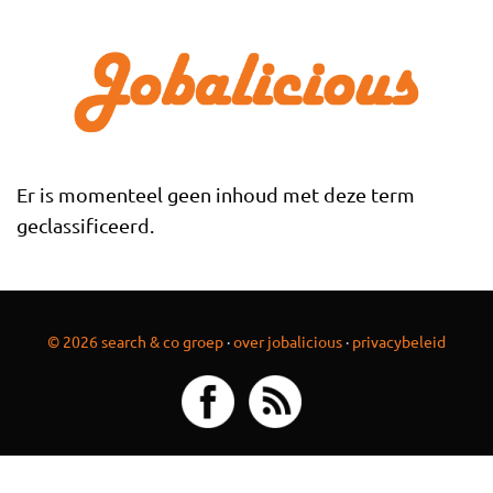
Overslaan en naar de inhoud gaan
Er is momenteel geen inhoud met deze term
geclassificeerd.
© 2026 search & co groep
·
over jobalicious
·
privacybeleid