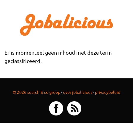
Overslaan en naar de inhoud gaan
Er is momenteel geen inhoud met deze term
geclassificeerd.
© 2026 search & co groep
·
over jobalicious
·
privacybeleid