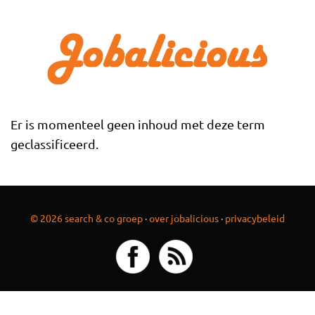
Overslaan en naar de inhoud gaan
Er is momenteel geen inhoud met deze term
geclassificeerd.
© 2026 search & co groep
·
over jobalicious
·
privacybeleid