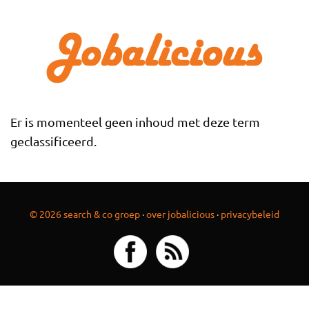
Overslaan en naar de inhoud gaan
Er is momenteel geen inhoud met deze term
geclassificeerd.
© 2026 search & co groep
·
over jobalicious
·
privacybeleid