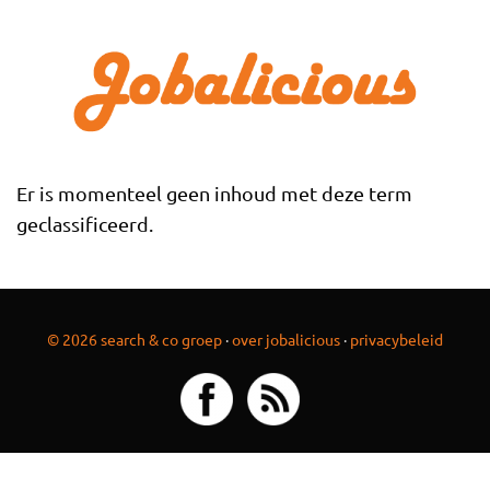
Overslaan en naar de inhoud gaan
Er is momenteel geen inhoud met deze term
geclassificeerd.
© 2026 search & co groep
·
over jobalicious
·
privacybeleid