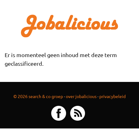
Overslaan en naar de inhoud gaan
Er is momenteel geen inhoud met deze term
geclassificeerd.
© 2026 search & co groep
·
over jobalicious
·
privacybeleid