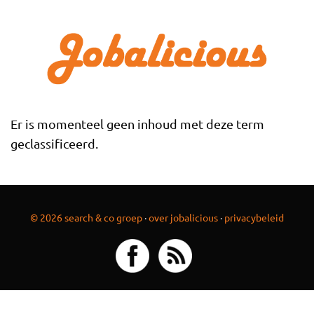
Overslaan en naar de inhoud gaan
Er is momenteel geen inhoud met deze term
geclassificeerd.
© 2026 search & co groep
·
over jobalicious
·
privacybeleid