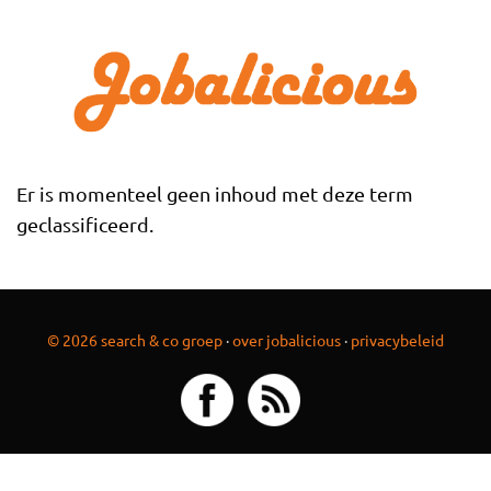
Overslaan en naar de inhoud gaan
Er is momenteel geen inhoud met deze term
geclassificeerd.
© 2026 search & co groep
·
over jobalicious
·
privacybeleid