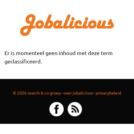
Overslaan en naar de inhoud gaan
Er is momenteel geen inhoud met deze term
geclassificeerd.
© 2026 search & co groep
·
over jobalicious
·
privacybeleid