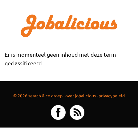
Overslaan en naar de inhoud gaan
Er is momenteel geen inhoud met deze term
geclassificeerd.
© 2026 search & co groep
·
over jobalicious
·
privacybeleid