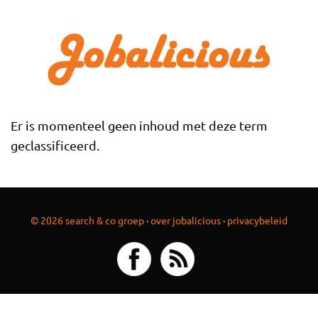
Overslaan en naar de inhoud gaan
Er is momenteel geen inhoud met deze term
geclassificeerd.
© 2026 search & co groep
·
over jobalicious
·
privacybeleid