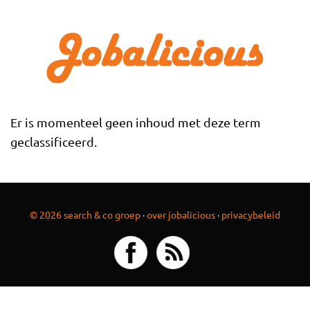
Overslaan en naar de inhoud gaan
Er is momenteel geen inhoud met deze term
geclassificeerd.
© 2026 search & co groep
·
over jobalicious
·
privacybeleid