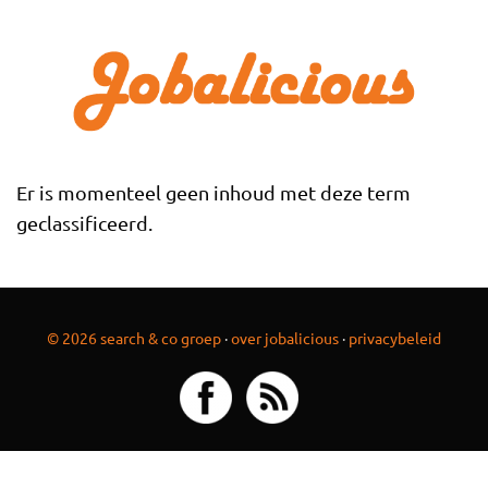
Overslaan en naar de inhoud gaan
Er is momenteel geen inhoud met deze term
geclassificeerd.
© 2026 search & co groep
·
over jobalicious
·
privacybeleid