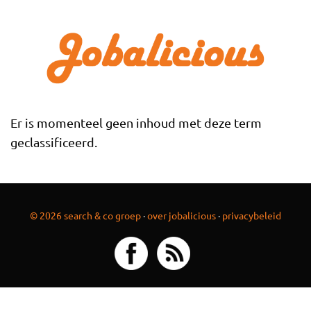
Overslaan en naar de inhoud gaan
Er is momenteel geen inhoud met deze term
geclassificeerd.
© 2026 search & co groep
·
over jobalicious
·
privacybeleid