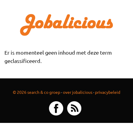
Overslaan en naar de inhoud gaan
Er is momenteel geen inhoud met deze term
geclassificeerd.
© 2026 search & co groep
·
over jobalicious
·
privacybeleid