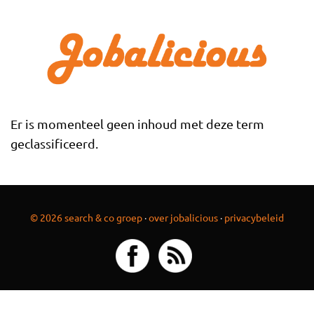
Overslaan en naar de inhoud gaan
Er is momenteel geen inhoud met deze term
geclassificeerd.
© 2026 search & co groep
·
over jobalicious
·
privacybeleid