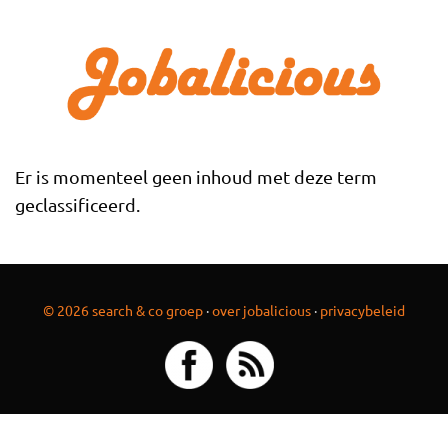
Overslaan en naar de inhoud gaan
Er is momenteel geen inhoud met deze term
geclassificeerd.
© 2026 search & co groep
·
over jobalicious
·
privacybeleid