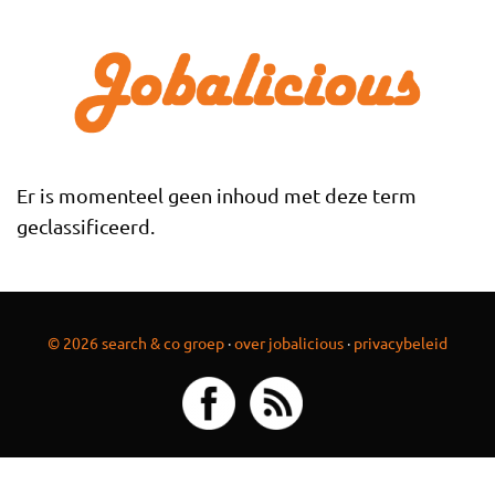
Overslaan en naar de inhoud gaan
Er is momenteel geen inhoud met deze term
geclassificeerd.
© 2026 search & co groep
·
over jobalicious
·
privacybeleid