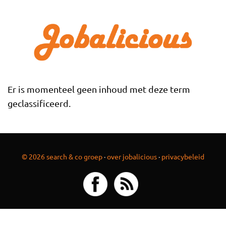
Overslaan en naar de inhoud gaan
Er is momenteel geen inhoud met deze term
geclassificeerd.
© 2026 search & co groep
·
over jobalicious
·
privacybeleid