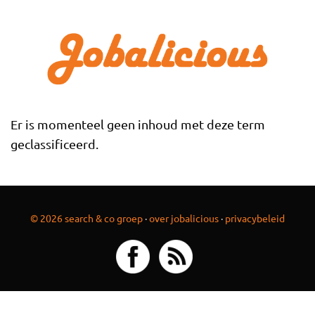
Overslaan en naar de inhoud gaan
Er is momenteel geen inhoud met deze term
geclassificeerd.
© 2026 search & co groep
·
over jobalicious
·
privacybeleid