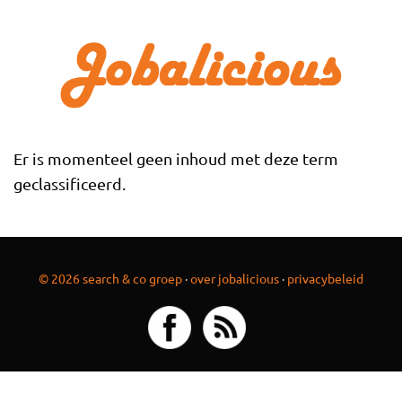
Overslaan en naar de inhoud gaan
Er is momenteel geen inhoud met deze term
geclassificeerd.
© 2026 search & co groep
·
over jobalicious
·
privacybeleid