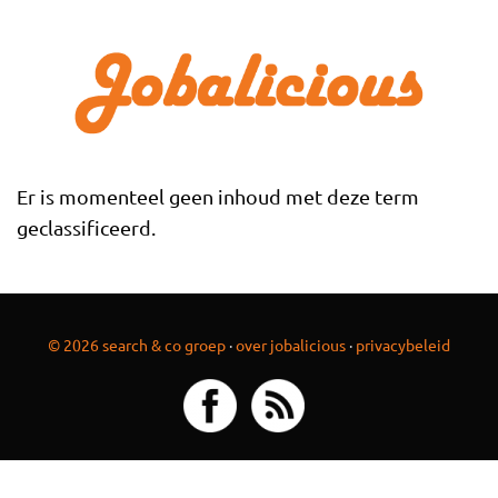
Overslaan en naar de inhoud gaan
Er is momenteel geen inhoud met deze term
geclassificeerd.
© 2026 search & co groep
·
over jobalicious
·
privacybeleid