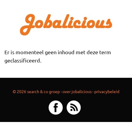
Overslaan en naar de inhoud gaan
Er is momenteel geen inhoud met deze term
geclassificeerd.
© 2026 search & co groep
·
over jobalicious
·
privacybeleid