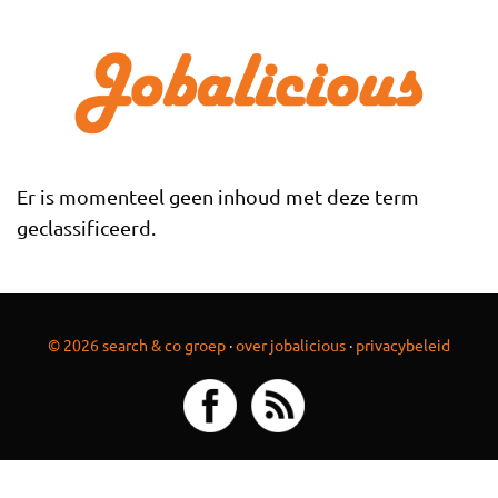
Overslaan en naar de inhoud gaan
Er is momenteel geen inhoud met deze term
geclassificeerd.
© 2026 search & co groep
·
over jobalicious
·
privacybeleid