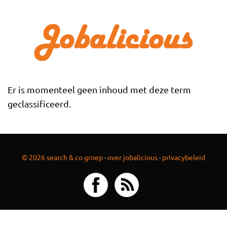
Overslaan en naar de inhoud gaan
Er is momenteel geen inhoud met deze term
geclassificeerd.
© 2026 search & co groep
·
over jobalicious
·
privacybeleid